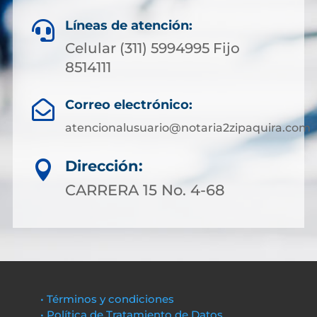
Líneas de atención:

Celular (311) 5994995 Fijo
8514111
Correo electrónico:

atencionalusuario@notaria2zipaquira.com
Dirección:

CARRERA 15 No. 4-68
• Términos y condiciones
• Política de Tratamiento de Datos