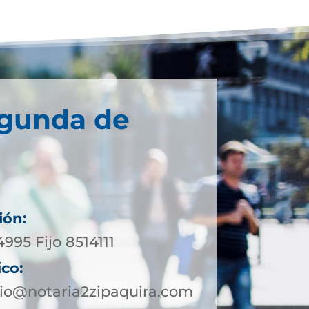
egunda de
ión:
4995 Fijo 8514111
ico:
io@notaria2zipaquira.com