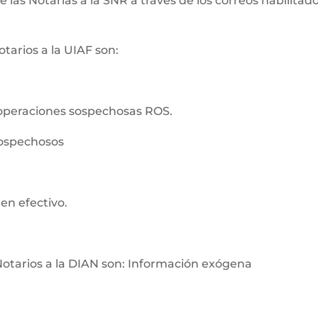
as Notarías a la SNR a través de los correos habilitados
tarios a la UIAF son:
operaciones sospechosas ROS.
sospechosos
en efectivo.
Notarios a la DIAN son: Información exógena