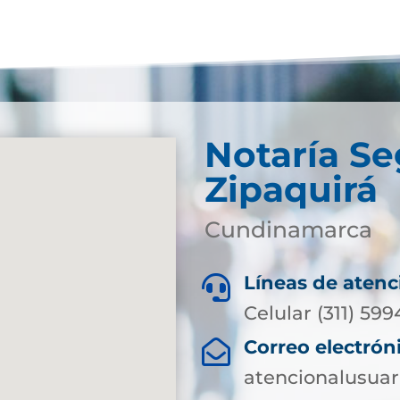
Notaría S
Zipaquirá
Cundinamarca
Líneas de atenc

Celular (311) 599
Correo electrón

atencionalusuar