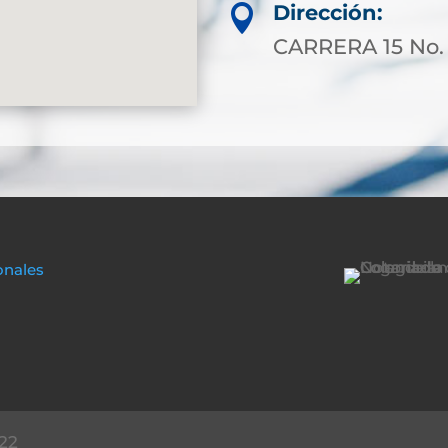
Dirección:

CARRERA 15 No.
onales
22