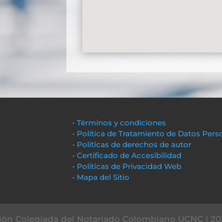
• Términos y condiciones
• Política de Tratamiento de Datos Pers
• Políticas de derechos de autor
• Certificado de Accesibilidad
• Políticas de Privacidad Web
• Mapa del Sitio
ón Colegiada del Notariado Colombiano UCNC | 20