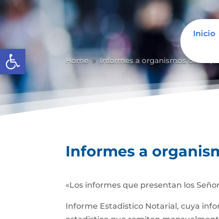
Inicio
Abrir barra de herramientas
Home
Informes a organismos de inspec
9
Informes a organism
«Los informes que presentan los Señor
Informe Estadistico Notarial, cuya inf