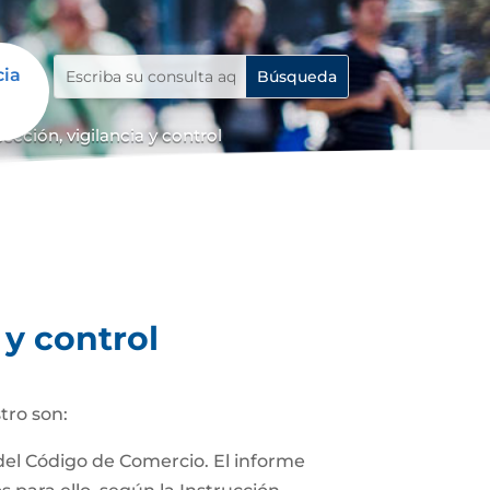
cia
cción, vigilancia y control
 y control
tro son:
 del Código de Comercio. El informe