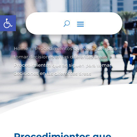
Abrir barra de herramientas
Home
Procedimientos que se siguen para
9
tomar decisiones en las diferentes áreas
9
Procedimientos que se siguen para tomar
decisiones en las diferentes áreas
Procedimientos que