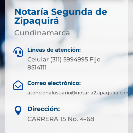
Notaría Segunda de
Zipaquirá
Cundinamarca
Líneas de atención:

Celular (311) 5994995 Fijo
8514111
Correo electrónico:

atencionalusuario@notaria2zipaquira.com
Dirección:

CARRERA 15 No. 4-68