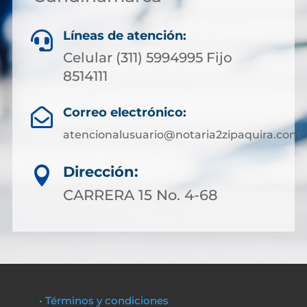
Líneas de atención:

Celular (311) 5994995 Fijo
8514111
Correo electrónico:

atencionalusuario@notaria2zipaquira.com
Dirección:

CARRERA 15 No. 4-68
• Términos y condiciones