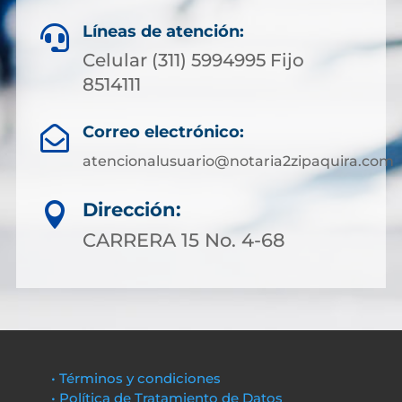
Líneas de atención:

Celular (311) 5994995 Fijo
8514111
Correo electrónico:

atencionalusuario@notaria2zipaquira.com
Dirección:

CARRERA 15 No. 4-68
• Términos y condiciones
• Política de Tratamiento de Datos