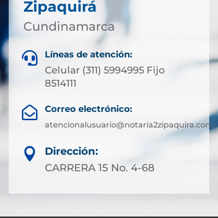
Zipaquirá
Cundinamarca
Líneas de atención:

Celular (311) 5994995 Fijo
8514111
Correo electrónico:

atencionalusuario@notaria2zipaquira.com
Dirección:

CARRERA 15 No. 4-68