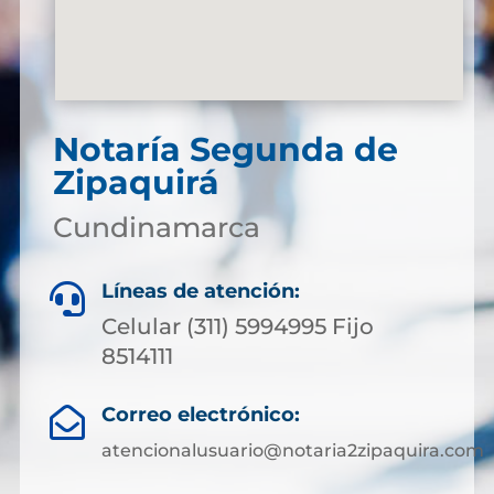
Notaría Segunda de
Zipaquirá
Cundinamarca
Líneas de atención:

Celular (311) 5994995 Fijo
8514111
Correo electrónico:

atencionalusuario@notaria2zipaquira.com