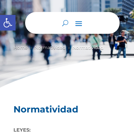
Abrir barra de herramientas
Home
Normatividad
Normatividad
9
9
Normatividad
LEYES: