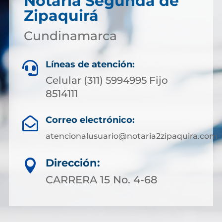
Notaría Segunda de
Zipaquirá
Cundinamarca
Líneas de atención:

Celular (311) 5994995 Fijo
8514111
Correo electrónico:

atencionalusuario@notaria2zipaquira.com
Dirección:

CARRERA 15 No. 4-68