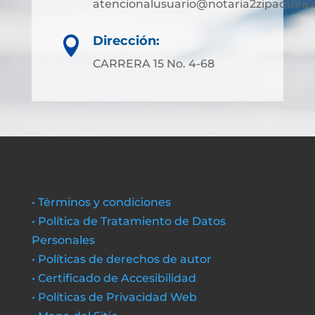
atencionalusuario@notaria2zipaquira
Dirección:

CARRERA 15 No. 4-68
• Términos y condiciones
• Política de Tratamiento de Datos
Personales
• Políticas de derechos de autor
• Certificado de Accesibilidad
• Políticas de Privacidad Web