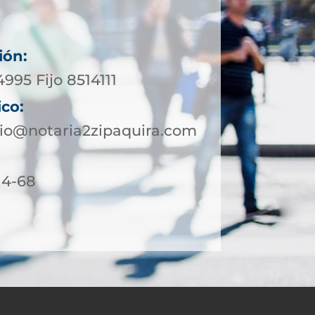
ión:
4995 Fijo 8514111
ico:
io@notaria2zipaquira.com
 4-68