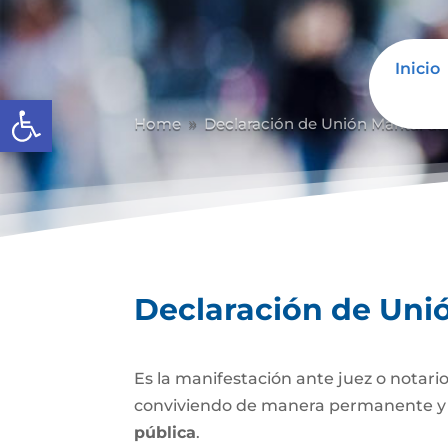
Inicio
Abrir barra de herramientas
Home
Declaración de Unión Marital d
9
Declaración de Uni
Es la manifestación ante juez o notario
conviviendo de manera permanente y li
pública
.