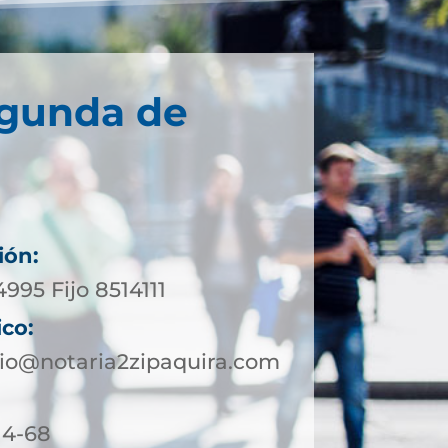
egunda de
ión:
4995 Fijo 8514111
ico:
io@notaria2zipaquira.com
 4-68