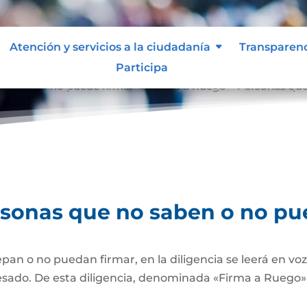
Atención y servicios a la ciudadanía
Transparen
Participa
o saben o no puede firmar
Firma a Ruego – Personas que
9
rsonas que no saben o no pu
pan o no puedan firmar, en la diligencia se leerá en vo
esado. De esta diligencia, denominada «Firma a Ruego», 