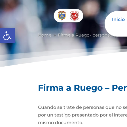
Inicio
Abrir barra de herramientas
Home
Firma a Ruego- personas que n
9
Firma a Ruego – Pe
Cuando se trate de personas que no se
por un testigo presentado por el inter
mismo documento.