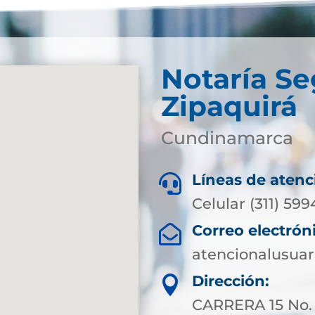
Notaría S
Zipaquirá
Cundinamarca
Líneas de atenc

Celular (311) 599
Correo electrón

atencionalusuar
Dirección:

CARRERA 15 No.