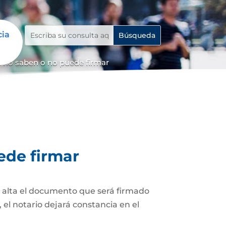
cia
 no saben o no puede firmar
ede firmar
z alta el documento que será firmado
el notario dejará constancia en el