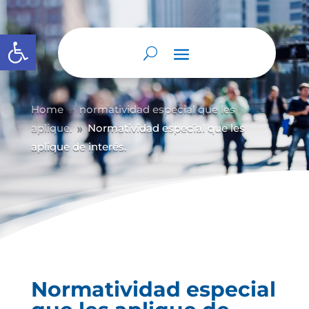
Abrir barra de herramientas
Home
normatividad especial que les
9
aplique.
Normatividad especial que les
9
aplique de interés.
Normatividad especial