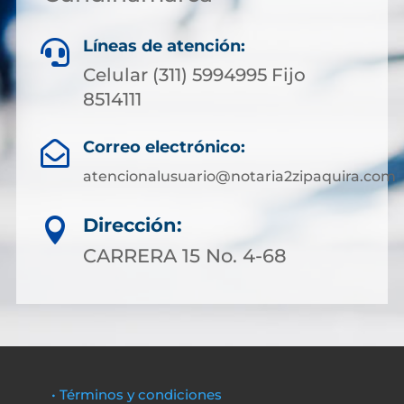
Líneas de atención:

Celular (311) 5994995 Fijo
8514111
Correo electrónico:

atencionalusuario@notaria2zipaquira.com
Dirección:

CARRERA 15 No. 4-68
• Términos y condiciones