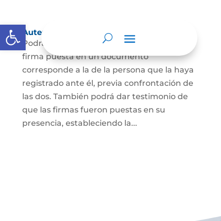
Abrir barra de herramientas
Autenticación de Firma
Podrá dar testimonio escrito de que la
firma puesta en un documento
corresponde a la de la persona que la haya
registrado ante él, previa confrontación de
las dos. También podrá dar testimonio de
que las firmas fueron puestas en su
presencia, estableciendo la...