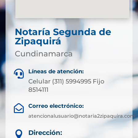
Notaría Segunda de
Zipaquirá
Cundinamarca
Líneas de atención:

Celular (311) 5994995 Fijo
8514111
Correo electrónico:

atencionalusuario@notaria2zipaquira.com
Dirección:
