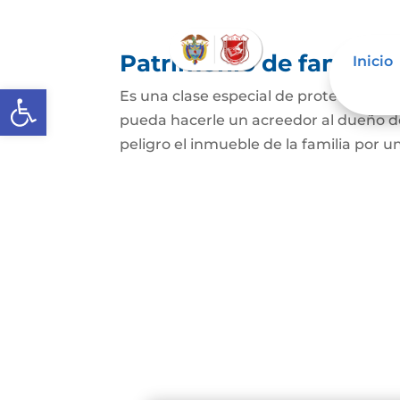
Patrimonio de familia
Inicio
Abrir barra de herramientas
Es una clase especial de protección de
pueda hacerle un acreedor al dueño de
peligro el inmueble de la familia por u