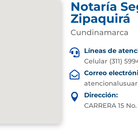
Notaría S
Zipaquirá
Cundinamarca
Líneas de atenc

Celular (311) 599
Correo electrón

atencionalusuar
Dirección:

CARRERA 15 No.