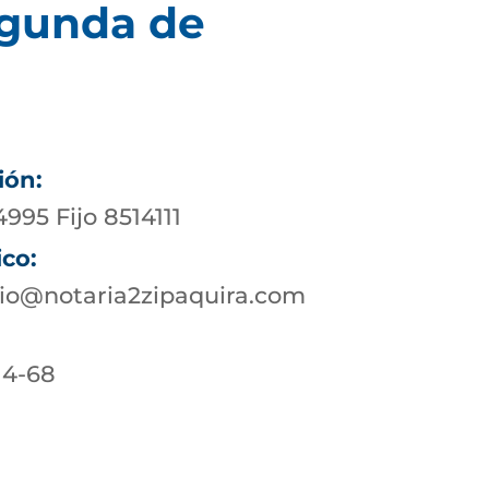
egunda de
ión:
4995 Fijo 8514111
ico:
io@notaria2zipaquira.com
 4-68