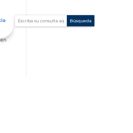
cia
 en