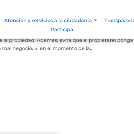
 inembargable
Atención y servicios a la ciudadanía
Transparen
Participa
 la vivienda de una familia, que impide el embargo que
 la propiedad. Además, evita que el propietario ponga
n mal negocio. Si en el momento de la...