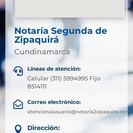
Notaría Segunda de
Zipaquirá
Cundinamarca
Líneas de atención:

Celular (311) 5994995 Fijo
8514111
Correo electrónico:

atencionalusuario@notaria2zipaquira.com
Dirección:
