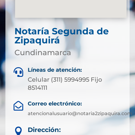
Notaría Segunda de
Zipaquirá
Cundinamarca
Líneas de atención:

Celular (311) 5994995 Fijo
8514111
Correo electrónico:

atencionalusuario@notaria2zipaquira.com
Dirección:
