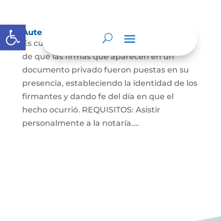
Abrir barra de herramientas
Autenticaciones
Es cuando el notario da testimonio escrito
de que las firmas que aparecen en un
documento privado fueron puestas en su
presencia, estableciendo la identidad de los
firmantes y dando fe del día en que el
hecho ocurrió. REQUISITOS: Asistir
personalmente a la notaría....