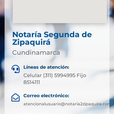
Notaría Segunda de
Zipaquirá
Cundinamarca
Líneas de atención:

Celular (311) 5994995 Fijo
8514111
Correo electrónico:

atencionalusuario@notaria2zipaquira.com