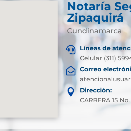
Notaría S
Zipaquirá
Cundinamarca
Líneas de atenc

Celular (311) 599
Correo electrón

atencionalusuar
Dirección:

CARRERA 15 No.