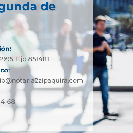
egunda de
ión:
4995 Fijo 8514111
ico:
io@notaria2zipaquira.com
 4-68