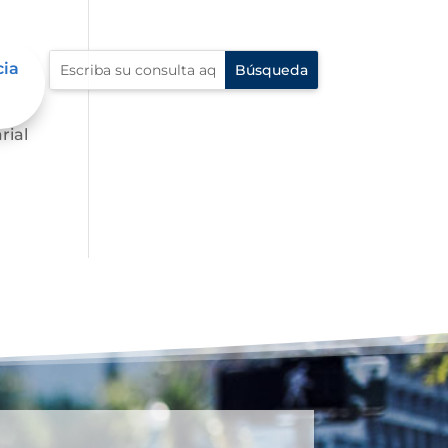
cia
.
rial