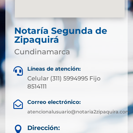
Notaría Segunda de
Zipaquirá
Cundinamarca
Líneas de atención:

Celular (311) 5994995 Fijo
8514111
Correo electrónico:

atencionalusuario@notaria2zipaquira.com
Dirección:
