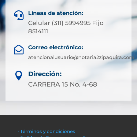
Líneas de atención:

Celular (311) 5994995 Fijo
8514111
Correo electrónico:

atencionalusuario@notaria2zipaquira.com
Dirección:

CARRERA 15 No. 4-68
• Términos y condiciones