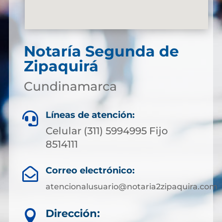
Notaría Segunda de
Zipaquirá
Cundinamarca
Líneas de atención:

Celular (311) 5994995 Fijo
8514111
Correo electrónico:

atencionalusuario@notaria2zipaquira.com
Dirección:
