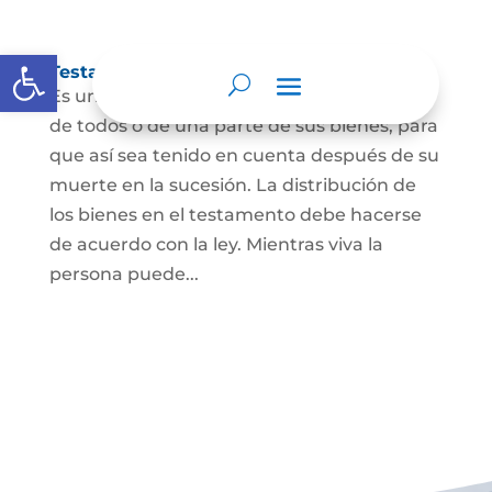
Abrir barra de herramientas
Testamento
Es un acto por el cual una persona dispone
de todos o de una parte de sus bienes, para
que así sea tenido en cuenta después de su
muerte en la sucesión. La distribución de
los bienes en el testamento debe hacerse
de acuerdo con la ley. Mientras viva la
persona puede...